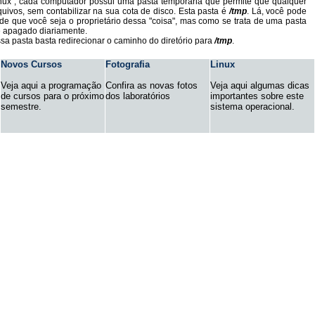
inux , cada computador possui uma pasta temporária que permite que qualquer
uivos, sem contabilizar na sua cota de disco. Esta pasta é
/tmp
. Lá, você pode
de que você seja o proprietário dessa "coisa", mas como se trata de uma pasta
é apagado diariamente.
sa pasta basta redirecionar o caminho do diretório para
/tmp
.
Novos Cursos
Fotografia
Linux
Veja aqui a programação
Confira as novas fotos
Veja aqui algumas dicas
de cursos para o próximo
dos laboratórios
importantes sobre este
semestre.
sistema operacional.