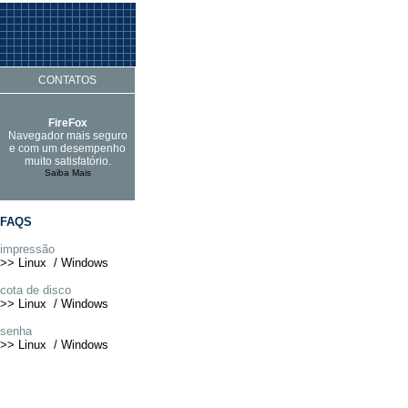
CONTATOS
FireFox
Navegador mais seguro
e com um desempenho
muito satisfatório.
Saiba Mais
FAQS
impressão
>>
Linux
/
Windows
cota de disco
>> Linux /
Windows
senha
>>
Linux
/
Windows