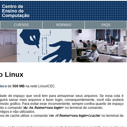
CURSOS
NORMAS
FAQS
o Linux
disco
de
500 MB
na rede Linux/CEC.
idade de espaço que você tem para armazenar seus arquivos. Se essa cota é
uirá salvar mais arquivos e fazer login, consequentemente, você não poderá
modo gráfico. Para evitar esse inconveniente, sempre confira quanto de espaço
ando o comando '
du -hs /home/<seu login>
' no terminal de comando.
igos e não utilizados.
vos de cache utilize o comando '
rm -rf /home/<seu login>/.cache
' no terminal de