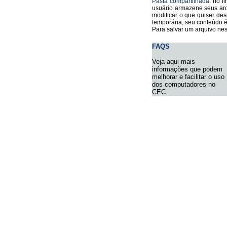
Pasta compartilhada
: no l
usuário armazene seus arq
modificar o que quiser des
temporária, seu conteúdo 
Para salvar um arquivo nes
FAQS
Veja aqui mais
informações que podem
melhorar e facilitar o uso
dos computadores no
CEC.